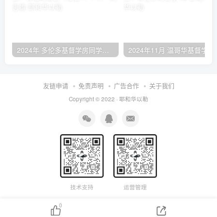
2024年 多伦多基督学房同学聚会：有福的教会（帖后1：1-5） 刘志雄
2024年11月 温哥
友链申请
免责声明
广告合作
关于我们
Copyright © 2022 ·
耶和华以勒
技术支持
运营管理
0