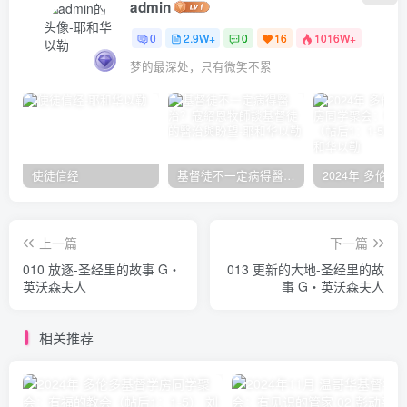
admin
0
2.9W+
0
16
1016W+
梦的最深处，只有微笑不累
使徒信经
基督徒不一定病得醫治？寇紹恩牧師談基督徒的醫治與盼望
上一篇
下一篇
010 放逐-圣经里的故事 G‧
013 更新的大地-圣经里的故
英沃森夫人
事 G‧英沃森夫人
相关推荐