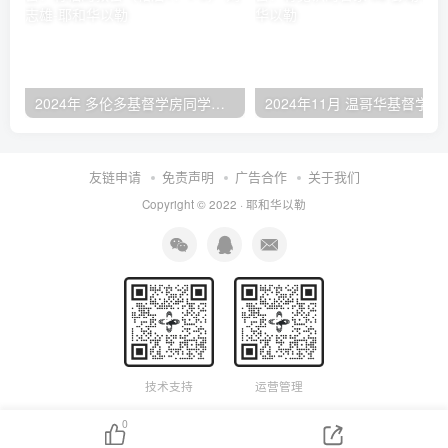
2024年 多伦多基督学房同学聚会：有福的教会（帖后1：1-5） 刘志雄
2024年11月 温哥
友链申请
免责声明
广告合作
关于我们
Copyright © 2022 ·
耶和华以勒
技术支持
运营管理
0