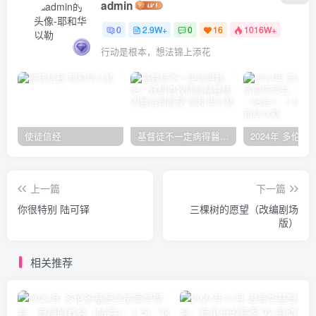
admin
0
2.9W+
0
16
1016W+
行动是根本，想法锦上添花
使徒信经
基督徒不一定病得醫治？寇紹恩牧師談基督徒的醫治與盼望
上一篇
下一篇
你很特别 陆可铎
三棵树的愿望（改编剧场
版）
相关推荐