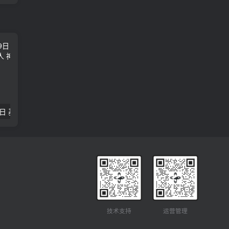
2018年09月29日 基督学房聚会：作无愧的工人 神的计划 王国显
2023年05月05日 基督学房欧洲同学会 07 摩西的末后四十年 郭定强
唐崇榮 – 
技术支持
运营管理