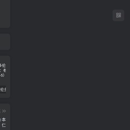
2024年 多伦多基督学房同学聚会：有福的教会（帖后1：1-5） 刘志雄
纯粹的福音 09 圣灵与灵恩派
平台更新|公告——2024年10月5日
篇
·本
仁