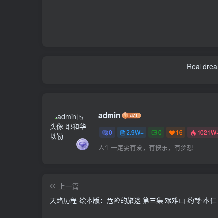
Real dream
admin
0
2.9W+
0
16
1021W
人生一定要有爱，有快乐，有梦想
上一篇
天路历程-绘本版：危险的旅途 第三集 艰难山 约翰·本仁