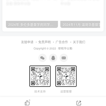
2024年 多伦多基督学房同学聚会：有福的教会（帖后1：1-5） 刘志雄
2024年11月 温哥
友链申请
免责声明
广告合作
关于我们
Copyright © 2022 ·
耶和华以勒
技术支持
运营管理
0