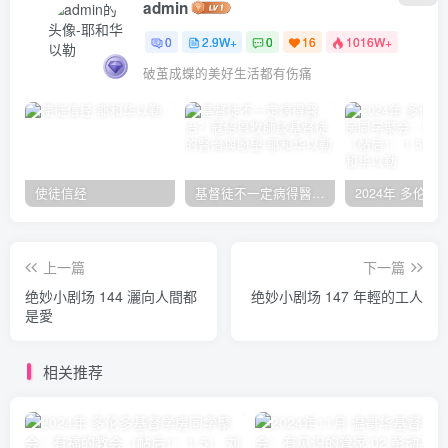
admin
0
2.9W+
0
16
1016W+
破茧成蝶的美好生活都有伤痛
使徒信经
基督徒不一定病得醫治？寇紹恩牧師談基督徒的醫治與盼望
上一篇
下一篇
绝妙小剧场 144 灑向人間都
绝妙小剧场 147 年輕的工人
是愛
相关推荐