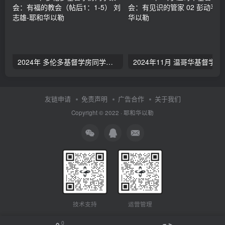
2024年 多伦多基督学房同学聚会：有福的教会（帖后1：1-5） 刘志雄
2024年11月 温哥
友链申请
免责声明
广告合作
关于我们
Copyright © 2022 ·
耶和华以勒
技术支持
运营管理
0