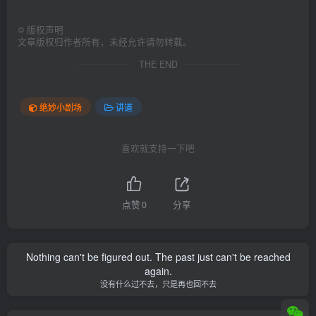
©
版权声明
文章版权归作者所有，未经允许请勿转载。
THE END
绝妙小剧场
讲道
喜欢就支持一下吧
点赞
0
分享
Nothing can't be figured out. The past just can't be reached
again.
没有什么过不去，只是再也回不去