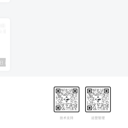
2018年09月29日 基督学房聚会：作无愧的工人 神的计划 王国显
2023年05月05日 基督学房欧洲同学会 07 摩西的末后四十年 郭定强
唐崇榮 – 
技术支持
运营管理