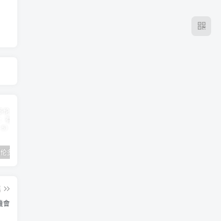
2024年 多伦多基督学房同学聚会：有福的教会（帖后1：1-5） 刘志雄
纯粹的福音 09 圣灵与灵恩派
平台更新|公告——2024年10月5日
篇
機會