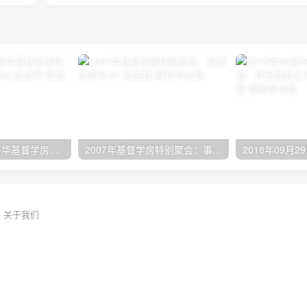
2024年11月 温哥华基督学房特会：有见识的管家 02 彭动平
2007年基督学房特别聚会：事奉的学习 01 刘志雄
关于我们