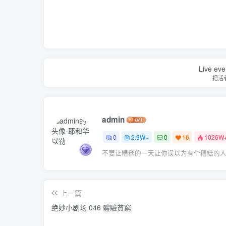
Live ever
把活
admin
0
2.9W+
0
16
1026W
不要让糟糕的一天让你误以为有个糟糕的
上一篇
绝妙小剧场 046 體驗貧窮