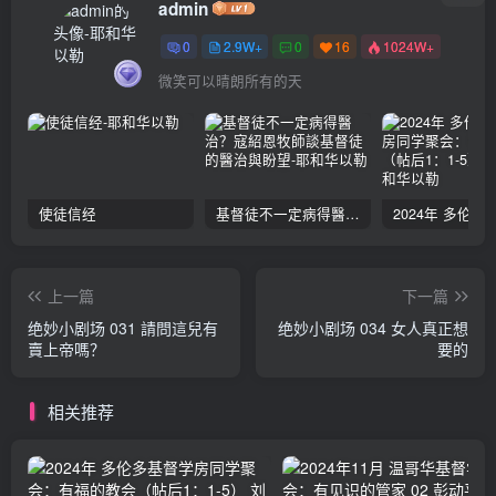
admin
0
2.9W+
0
16
1024W+
微笑可以晴朗所有的天
使徒信经
基督徒不一定病得醫治？寇紹恩牧師談基督徒的醫治與盼望
上一篇
下一篇
绝妙小剧场 031 請問這兒有
绝妙小剧场 034 女人真正想
賣上帝嗎？
要的
相关推荐