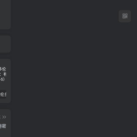
2024年 多伦多基督学房同学聚会：有福的教会（帖后1：1-5） 刘志雄
纯粹的福音 09 圣灵与灵恩派
平台更新|公告——2024年10月5日
篇
秘密