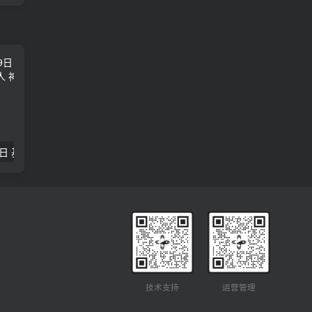
2018年09月29日 基督学房聚会：作无愧的工人 神的计划 王国显
2023年05月05日 基督学房欧洲同学会 07 摩西的末后四十年 郭定强
唐崇榮 – 
技术支持
运营管理