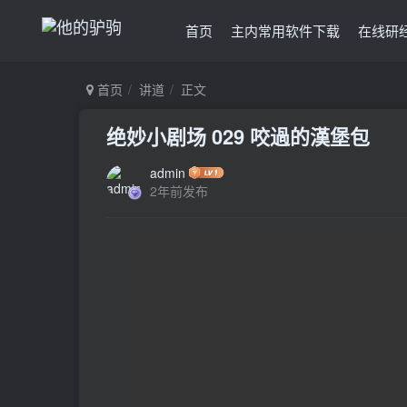
首页
主内常用软件下载
在线研
首页
讲道
正文
绝妙小剧场 029 咬過的漢堡包
admin
2年前发布