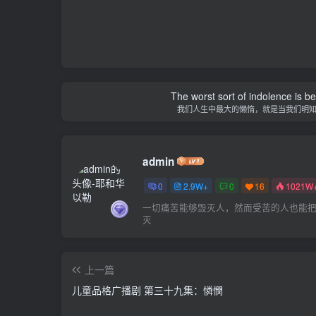
The worst sort of indolence is be
我们人生中最大的懒惰，就是当我们明
admin
0
2.9W+
0
16
1021W
一切痛苦能够毁灭人，然而受苦的人也能
灭
上一篇
儿童品格广播剧 第三十九集：憐憫