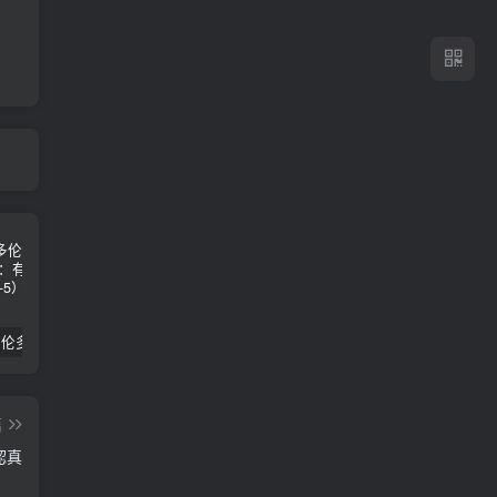
2024年 多伦多基督学房同学聚会：有福的教会（帖后1：1-5） 刘志雄
纯粹的福音 09 圣灵与灵恩派
平台更新|公告——2024年10月5日
篇
認真