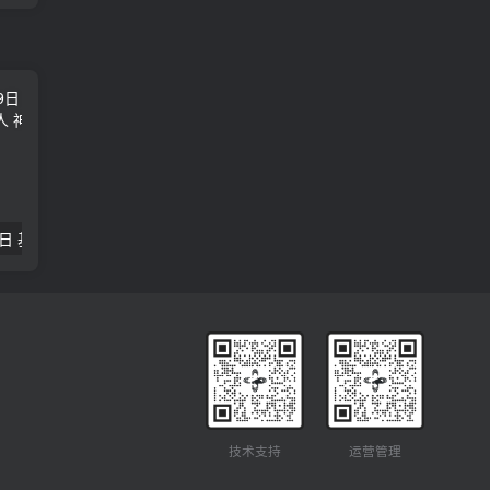
2018年09月29日 基督学房聚会：作无愧的工人 神的计划 王国显
2023年05月05日 基督学房欧洲同学会 07 摩西的末后四十年 郭定强
唐崇榮 – 
技术支持
运营管理