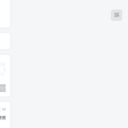
2024年 多伦多基督学房同学聚会：有福的教会（帖后1：1-5） 刘志雄
纯粹的福音 09 圣灵与灵恩派
平台更新|公告——2024年10月5日
篇
憐憫