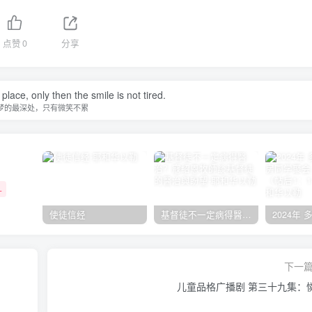
点赞
0
分享
ace, only then the smile is not tired.
梦的最深处，只有微笑不累
+
使徒信经
基督徒不一定病得醫治？寇紹恩牧師談基督徒的醫治與盼望
下一
儿童品格广播剧 第三十九集：