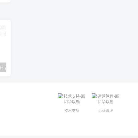
2018年09月29日 基督学房聚会：作无愧的工人 神的计划 王国显
2023年05月05日 基督学房欧洲同学会 07 摩西的末后四十年 郭定强
唐崇榮 – 
技术支持
运营管理