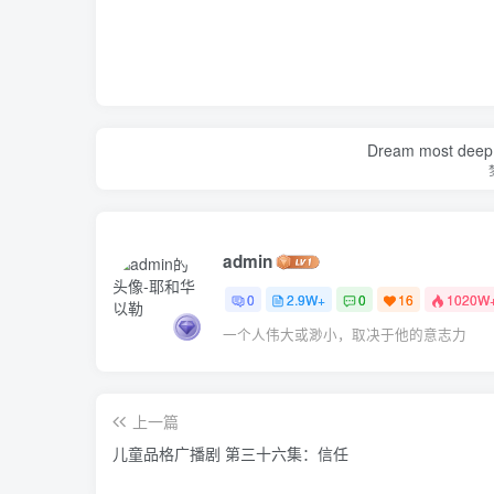
Dream most deep pl
admin
0
2.9W+
0
16
1020W
一个人伟大或渺小，取决于他的意志力
上一篇
儿童品格广播剧 第三十六集：信任