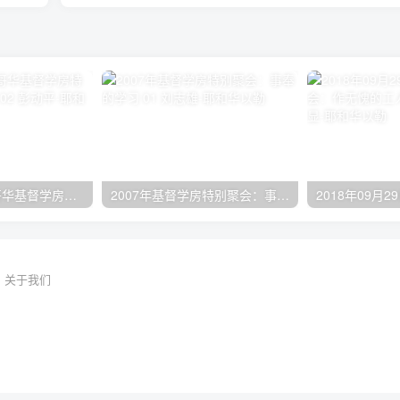
2024年11月 温哥华基督学房特会：有见识的管家 02 彭动平
2007年基督学房特别聚会：事奉的学习 01 刘志雄
关于我们