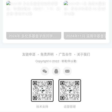
2024年 多伦多基督学房同学聚会：有福的教会（帖后1：1-5） 刘志雄
2024年11月 温哥
友链申请
免责声明
广告合作
关于我们
Copyright © 2022 ·
耶和华以勒
技术支持
运营管理