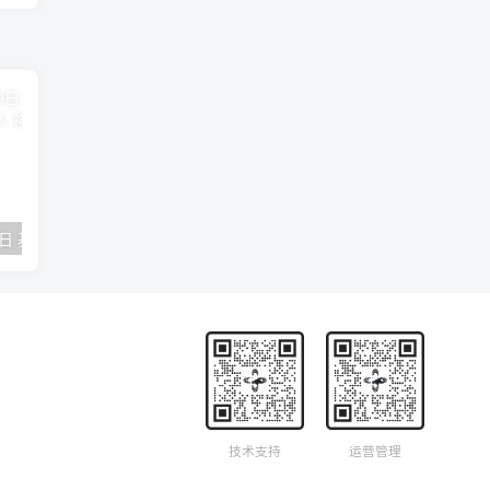
2018年09月29日 基督学房聚会：作无愧的工人 神的计划 王国显
2023年05月05日 基督学房欧洲同学会 07 摩西的末后四十年 郭定强
唐崇榮 – 
技术支持
运营管理