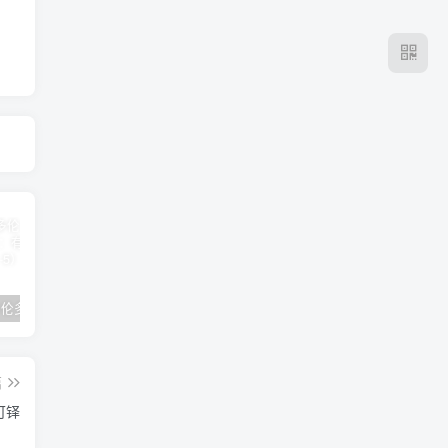
2024年 多伦多基督学房同学聚会：有福的教会（帖后1：1-5） 刘志雄
纯粹的福音 09 圣灵与灵恩派
平台更新|公告——2024年10月5日
篇
陆可铎