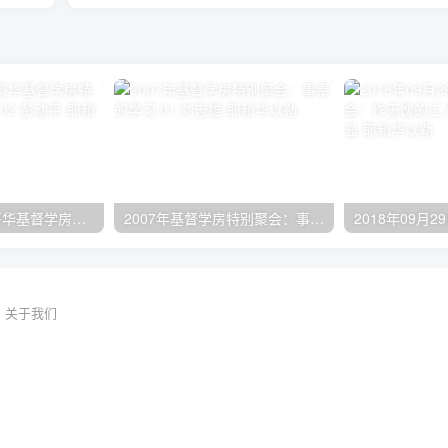
2024年11月 温哥华基督学房特会：有见识的管家 02 彭动平
2007年基督学房特别聚会：事奉的学习 01 刘志雄
关于我们