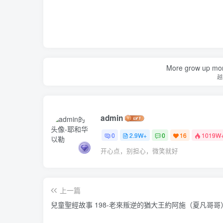
More grow up mor
越
admin
0
2.9W+
0
16
1019W
开心点，别担心，微笑就好
上一篇
兒童聖經故事 198-老來叛逆的猶大王約阿施（夏凡哥哥