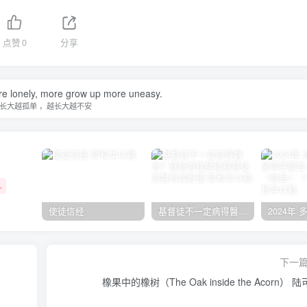
点赞
0
分享
e lonely, more grow up more uneasy.
长大越孤单 ，越长大越不安
+
使徒信经
基督徒不一定病得醫治？寇紹恩牧師談基督徒的醫治與盼望
下一
）
橡果中的橡树（The Oak inside the Acorn） 