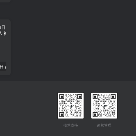
2018年09月29日 基督学房聚会：作无愧的工人 神的计划 王国显
2023年05月05日 基督学房欧洲同学会 07 摩西的末后四十年 郭定强
唐崇榮 – 
技术支持
运营管理