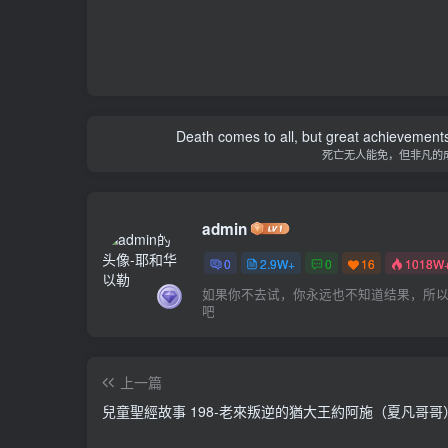
Death comes to all, but great achievements
死亡无人能免，但非凡的
admin
0
2.9W+
0
16
1018W
如果你不去试，你永远也不知道结果，所
吧
上一篇
兒童聖經故事 198-老來叛逆的猶大王約阿施（夏凡哥哥