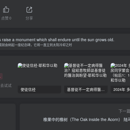
点赞
0
分享
 raise a monument which shall endure until the sun grows old.
成就会树起一座纪念碑，它将一直立到太阳冷却之时
+
以去试试
使徒信经
基督徒不一定病得醫治？寇紹恩牧師談基督徒的醫治與盼望
下一
）
橡果中的橡树（The Oak inside the Acorn） 