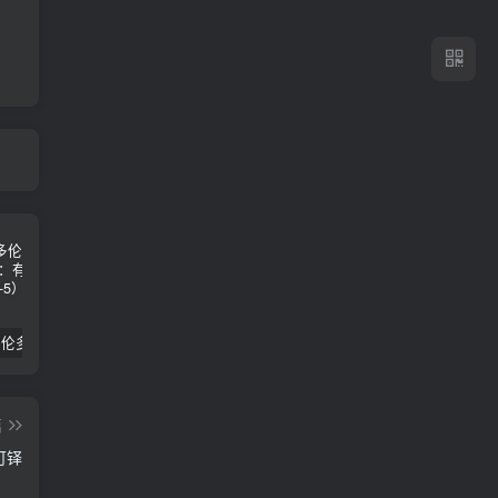
2024年 多伦多基督学房同学聚会：有福的教会（帖后1：1-5） 刘志雄
纯粹的福音 09 圣灵与灵恩派
平台更新|公告——2024年10月5日
篇
陆可铎