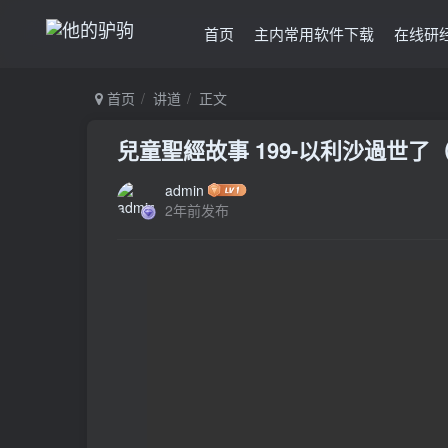
首页
主内常用软件下载
在线研
首页
讲道
正文
兒童聖經故事 199-以利沙過世了
admin
2年前发布