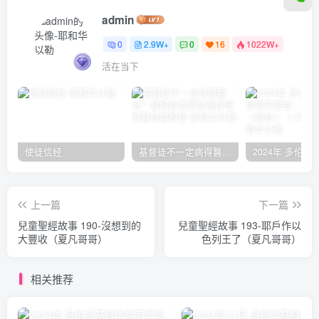
admin
0
2.9W+
0
16
1022W+
活在当下
使徒信经
基督徒不一定病得醫治？寇紹恩牧師談基督徒的醫治與盼望
上一篇
下一篇
兒童聖經故事 190-沒想到的
兒童聖經故事 193-耶戶作以
大豐收（夏凡哥哥）
色列王了（夏凡哥哥）
相关推荐