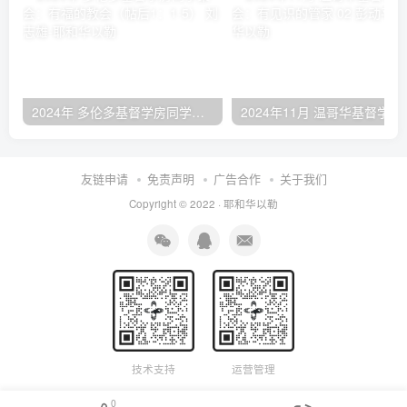
2024年 多伦多基督学房同学聚会：有福的教会（帖后1：1-5） 刘志雄
2024年11月 温哥
友链申请
免责声明
广告合作
关于我们
Copyright © 2022 ·
耶和华以勒
技术支持
运营管理
0