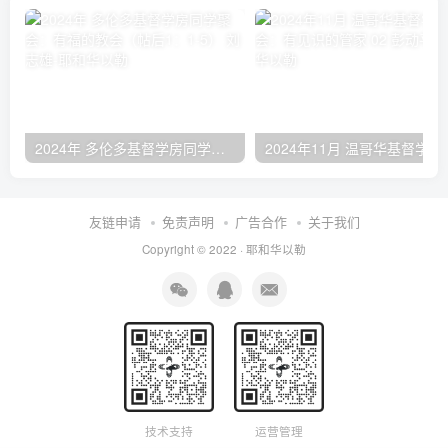
2024年 多伦多基督学房同学聚会：有福的教会（帖后1：1-5） 刘志雄
2024年11月 温哥
友链申请
免责声明
广告合作
关于我们
Copyright © 2022 ·
耶和华以勒
技术支持
运营管理