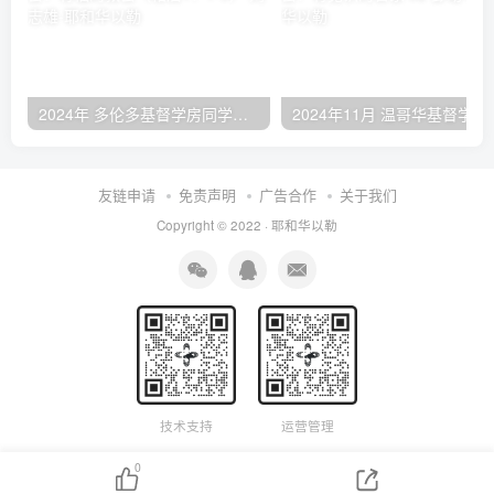
2024年 多伦多基督学房同学聚会：有福的教会（帖后1：1-5） 刘志雄
2024年11月 温哥
友链申请
免责声明
广告合作
关于我们
Copyright © 2022 ·
耶和华以勒
技术支持
运营管理
0