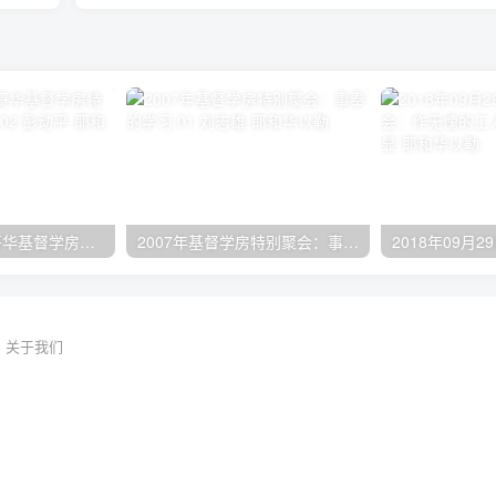
2024年11月 温哥华基督学房特会：有见识的管家 02 彭动平
2007年基督学房特别聚会：事奉的学习 01 刘志雄
关于我们