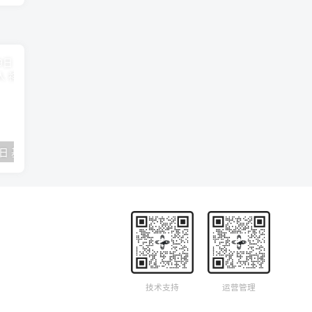
2018年09月29日 基督学房聚会：作无愧的工人 神的计划 王国显
2023年05月05日 基督学房欧洲同学会 07 摩西的末后四十年 郭定强
唐崇榮 – 
技术支持
运营管理