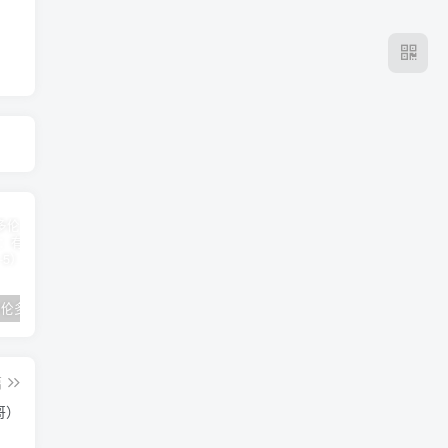
2024年 多伦多基督学房同学聚会：有福的教会（帖后1：1-5） 刘志雄
纯粹的福音 09 圣灵与灵恩派
平台更新|公告——2024年10月5日
篇
哥）