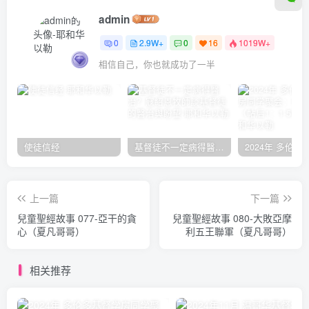
admin
0
2.9W+
0
16
1019W+
相信自己，你也就成功了一半
使徒信经
基督徒不一定病得醫治？寇紹恩牧師談基督徒的醫治與盼望
上一篇
下一篇
兒童聖經故事 077-亞干的貪
兒童聖經故事 080-大敗亞摩
心（夏凡哥哥）
利五王聯軍（夏凡哥哥）
相关推荐