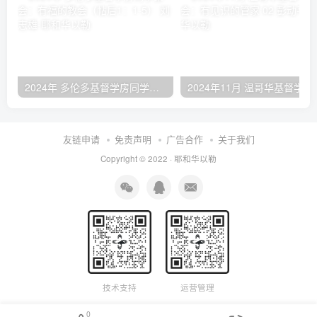
2024年 多伦多基督学房同学聚会：有福的教会（帖后1：1-5） 刘志雄
2024年11月 温哥
友链申请
免责声明
广告合作
关于我们
Copyright © 2022 ·
耶和华以勒
技术支持
运营管理
0