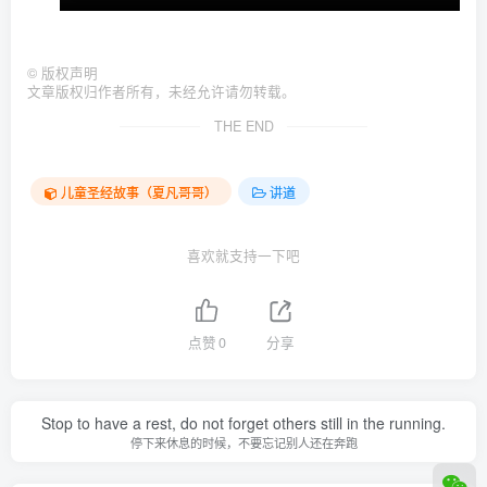
©
版权声明
文章版权归作者所有，未经允许请勿转载。
THE END
儿童圣经故事（夏凡哥哥）
讲道
喜欢就支持一下吧
点赞
0
分享
Stop to have a rest, do not forget others still in the running.
停下来休息的时候，不要忘记别人还在奔跑