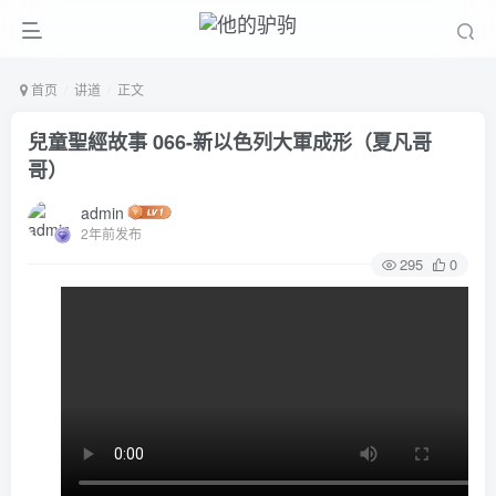
首页
讲道
正文
兒童聖經故事 066-新以色列大軍成形（夏凡哥
哥）
admin
2年前发布
295
0