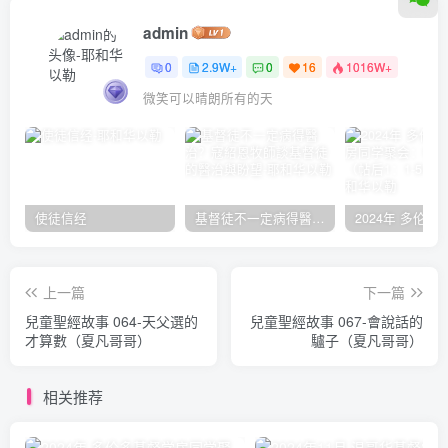
admin
0
2.9W+
0
16
1016W+
微笑可以晴朗所有的天
使徒信经
基督徒不一定病得醫治？寇紹恩牧師談基督徒的醫治與盼望
上一篇
下一篇
兒童聖經故事 064-天父選的
兒童聖經故事 067-會說話的
才算數（夏凡哥哥）
驢子（夏凡哥哥）
相关推荐