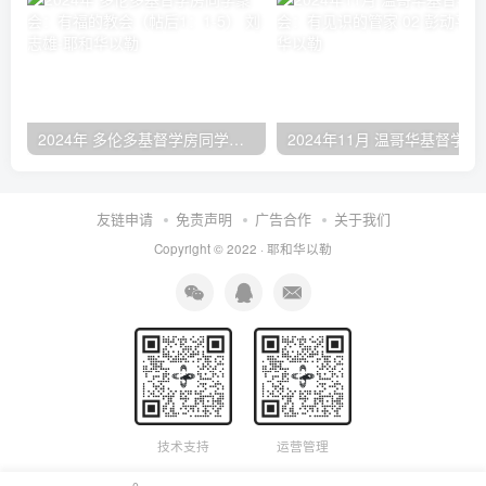
2024年 多伦多基督学房同学聚会：有福的教会（帖后1：1-5） 刘志雄
2024年11月 温哥
友链申请
免责声明
广告合作
关于我们
Copyright © 2022 ·
耶和华以勒
技术支持
运营管理