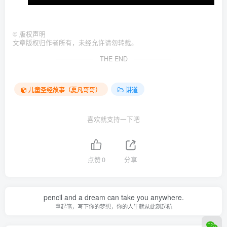
©
版权声明
文章版权归作者所有，未经允许请勿转载。
THE END
儿童圣经故事（夏凡哥哥）
讲道
喜欢就支持一下吧
点赞
0
分享
pencil and a dream can take you anywhere.
拿起笔，写下你的梦想，你的人生就从此刻起航