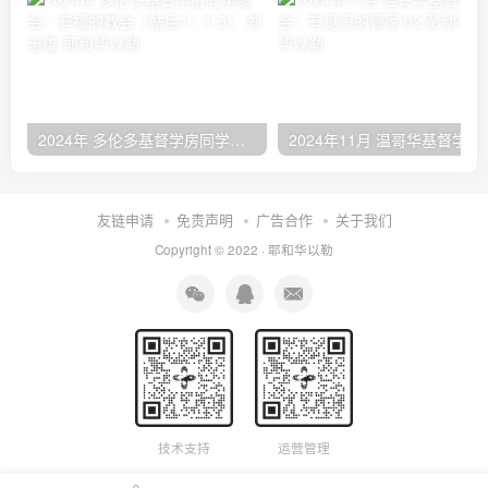
2024年 多伦多基督学房同学聚会：有福的教会（帖后1：1-5） 刘志雄
2024年11月 温哥
友链申请
免责声明
广告合作
关于我们
Copyright © 2022 ·
耶和华以勒
技术支持
运营管理