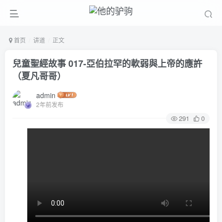
首页
讲道
正文
兒童聖經故事 017-亞伯拉罕的軟弱與上帝的應許
（夏凡哥哥）
admin
2年前发布
291
0