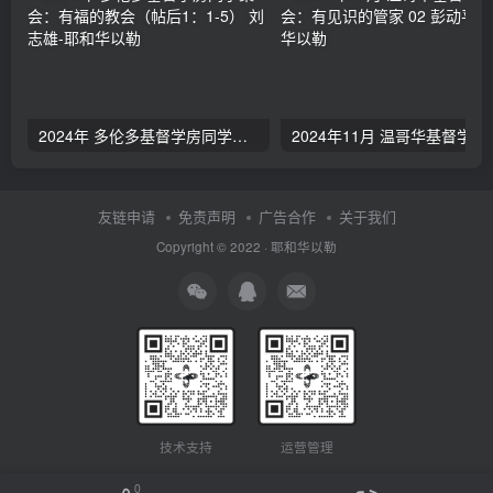
2024年 多伦多基督学房同学聚会：有福的教会（帖后1：1-5） 刘志雄
2024年11月 温哥
友链申请
免责声明
广告合作
关于我们
Copyright © 2022 ·
耶和华以勒
技术支持
运营管理
0