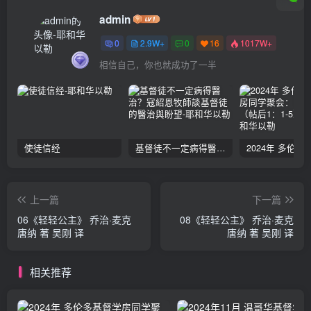
admin
0
2.9W+
0
16
1017W+
相信自己，你也就成功了一半
使徒信经
基督徒不一定病得醫治？寇紹恩牧師談基督徒的醫治與盼望
上一篇
下一篇
06《轻轻公主》 乔治·麦克
08《轻轻公主》 乔治·麦克
唐纳 著 吴刚 译
唐纳 著 吴刚 译
相关推荐