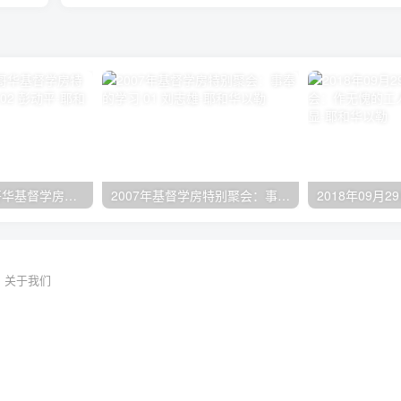
2024年11月 温哥华基督学房特会：有见识的管家 02 彭动平
2007年基督学房特别聚会：事奉的学习 01 刘志雄
关于我们