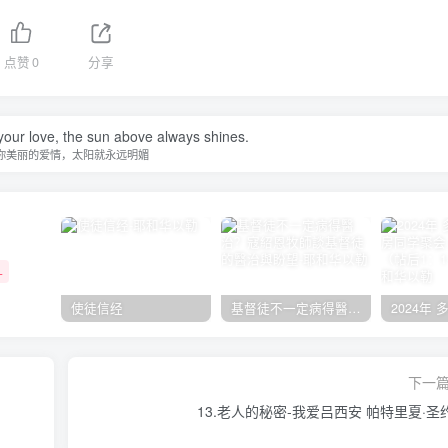
点赞
0
分享
your love, the sun above always shines.
你美丽的爱情，太阳就永远明媚
+
使徒信经
基督徒不一定病得醫治？寇紹恩牧師談基督徒的醫治與盼望
下一
13.老人的秘密-我爱吕西安 帕特里夏·圣