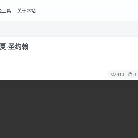
经工具
关于本站
里夏·圣约翰
413
0