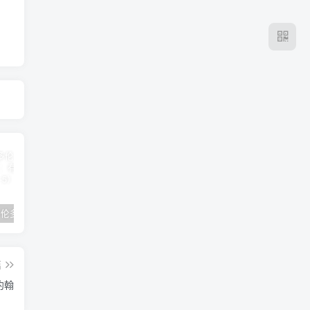
2024年 多伦多基督学房同学聚会：有福的教会（帖后1：1-5） 刘志雄
纯粹的福音 09 圣灵与灵恩派
平台更新|公告——2024年10月5日
篇
约翰