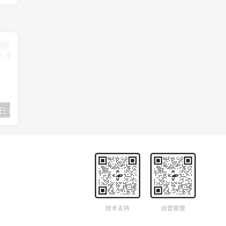
2018年09月29日 基督学房聚会：作无愧的工人 神的计划 王国显
2023年05月05日 基督学房欧洲同学会 07 摩西的末后四十年 郭定强
唐崇榮 – 
技术支持
运营管理