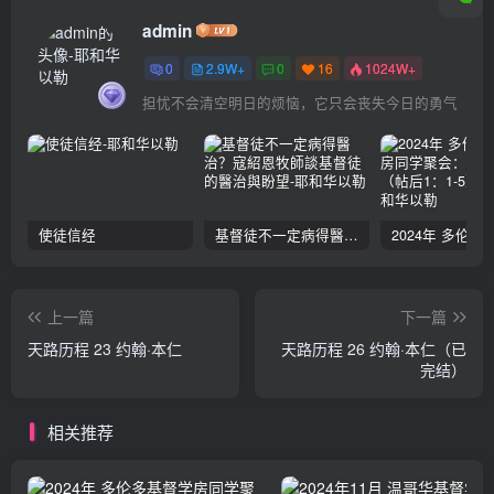
admin
0
2.9W+
0
16
1024W+
担忧不会清空明日的烦恼，它只会丧失今日的勇气
使徒信经
基督徒不一定病得醫治？寇紹恩牧師談基督徒的醫治與盼望
上一篇
下一篇
天路历程 23 约翰·本仁
天路历程 26 约翰·本仁（已
完结）
相关推荐