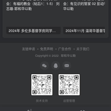
2024年 多伦多基督学房同学聚会：有福的教会（帖后1：1-5） 刘志雄
2024年11月 温哥
友链申请
免责声明
广告合作
关于我们
Copyright © 2022 ·
耶和华以勒
技术支持
运营管理
0