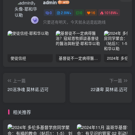
admin
0
2.9W+
0
16
1018W+
只要还有明天，今天就永远是起跑线
使徒信经
基督徒不一定病得醫治？寇紹恩牧師談基督徒的醫治與盼望
上一篇
下一篇
20洁净魂 莫林诺.迈可
22谦卑 莫林诺.迈可
相关推荐