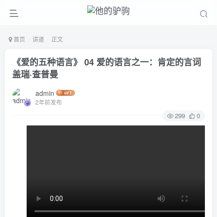
首页
讲道
正文
《爱的五种语言》 04 爱的语言之一：肯定的言词
盖瑞·查普曼
admin
2年前发布
299
0