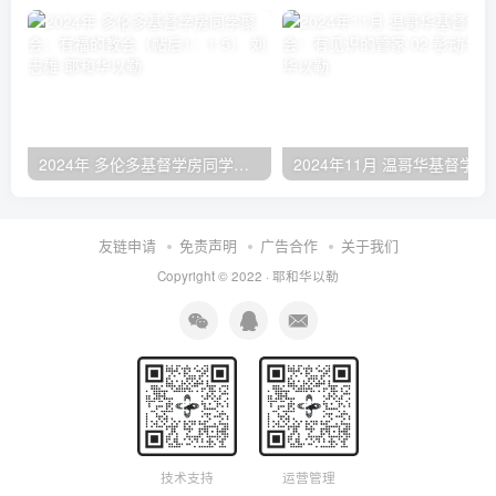
2024年 多伦多基督学房同学聚会：有福的教会（帖后1：1-5） 刘志雄
2024年11月 温哥
友链申请
免责声明
广告合作
关于我们
Copyright © 2022 ·
耶和华以勒
技术支持
运营管理