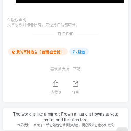
©
版权声明
文章版权归作者所有，未经允许请勿转载。
THE END
爱的五种语言（ 盖瑞·查普曼）
讲道
喜欢就支持一下吧
点赞
0
分享
The world is like a mirror: Frown at itand it frowns at you;
smile, and it smiles too.
世界犹如一面镜子：朝它皱眉它就朝你皱眉，朝它微笑它也吵你微笑