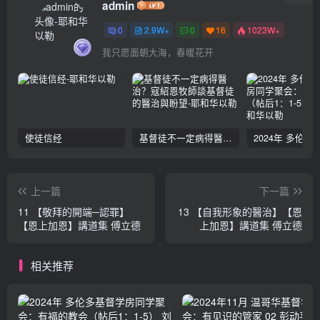
admin
0
2.9W+
0
16
1023W+
我只愿面朝大海，春暖花开
使徒信经
基督徒不一定病得醫治？寇紹恩牧師談基督徒的醫治與盼望
上一篇
下一篇
11 【敬拜的開端─認罪】
13 【自我形象的醫治】【恩
【恩上加恩】講道集 傅立德
上加恩】講道集 傅立德
相关推荐