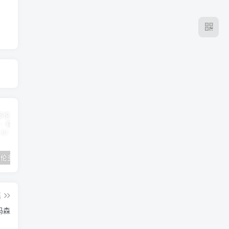
2024年 多伦多基督学房同学聚会：有福的教会（帖后1：1-5） 刘志雄
纯粹的福音 09 圣灵与灵恩派
平台更新|公告——2024年10月5日
篇
玛森