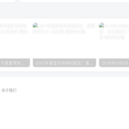
2024年11月 温哥华基督学房特会：有见识的管家 02 彭动平
2007年基督学房特别聚会：事奉的学习 01 刘志雄
关于我们