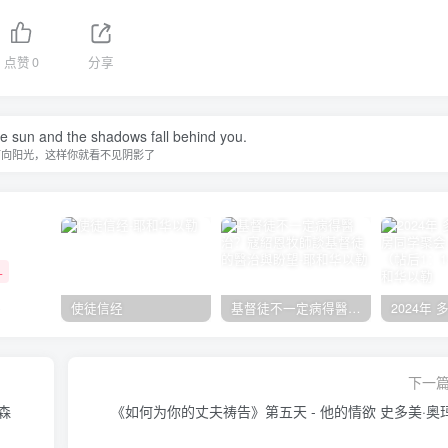
点赞
0
分享
he sun and the shadows fall behind you.
面向阳光，这样你就看不见阴影了
+
强
使徒信经
基督徒不一定病得醫治？寇紹恩牧師談基督徒的醫治與盼望
下一
森
《如何为你的丈夫祷告》第五天 - 他的情欲 史多美·奥