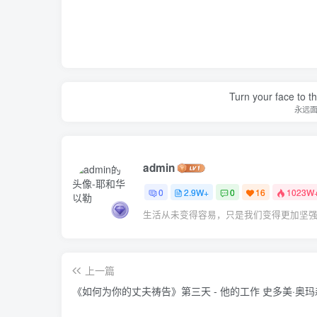
Turn your face to t
永远
admin
0
2.9W+
0
16
1023W
生活从未变得容易，只是我们变得更加坚
上一篇
《如何为你的丈夫祷告》第三天 - 他的工作 史多美·奥玛