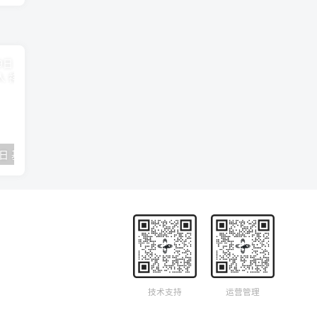
2018年09月29日 基督学房聚会：作无愧的工人 神的计划 王国显
2023年05月05日 基督学房欧洲同学会 07 摩西的末后四十年 郭定强
唐崇榮 – 
技术支持
运营管理