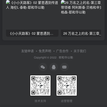
《小小天路客》02 蒙恩遇到传道人 海伦L·泰勒
26 万名之上的名-第三章_赞美的带领者 阿利斯泰
友链申请
免责声明
广告合作
关于我们
Copyright © 2022 ·
耶和华以勒
技术支持
运营管理