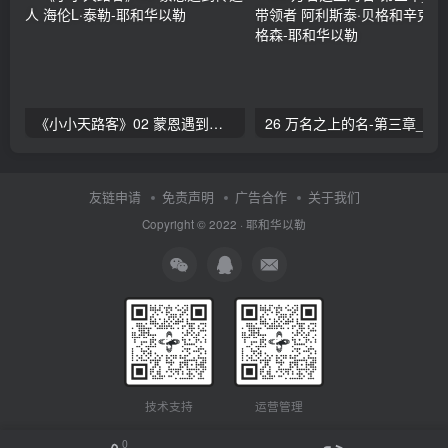
《小小天路客》02 蒙恩遇到传道人 海伦L·泰勒
26 万名之上的名-第三章_赞美的带领者 阿利斯泰
友链申请
免责声明
广告合作
关于我们
Copyright © 2022 ·
耶和华以勒
技术支持
运营管理
0