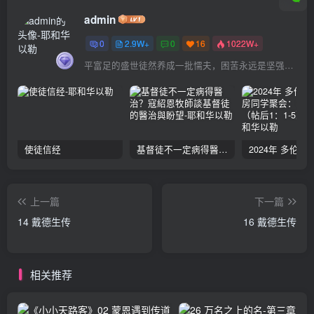
admin
0
2.9W+
0
16
1022W+
平富足的盛世徒然养成一批懦夫，困苦永远是坚强之母
使徒信经
基督徒不一定病得醫治？寇紹恩牧師談基督徒的醫治與盼望
上一篇
下一篇
14 戴德生传
16 戴德生传
相关推荐