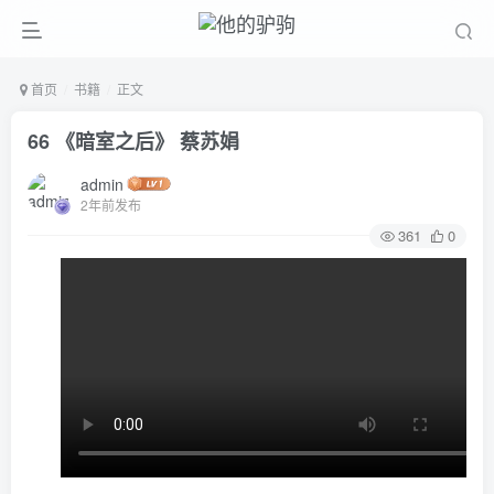
首页
书籍
正文
66 《暗室之后》 蔡苏娟
admin
2年前发布
361
0