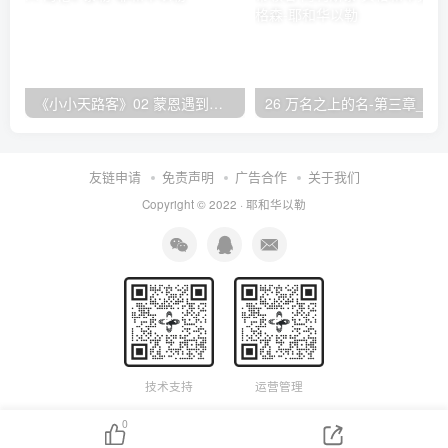
《小小天路客》02 蒙恩遇到传道人 海伦L·泰勒
26 万名之上的名-第三章_赞美的带领者 阿利斯泰
友链申请
免责声明
广告合作
关于我们
Copyright © 2022 ·
耶和华以勒
技术支持
运营管理
0