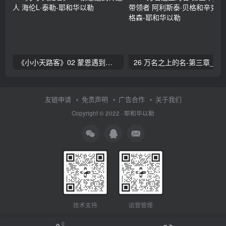
《小小天路客》02 蒙恩遇到传道人 海伦L·泰勒
26 万名之上的名-第三章_赞美的带领者 阿利斯泰
友链申请
免责声明
广告合作
关于我们
Copyright © 2022 ·
耶和华以勒
技术支持
运营管理
0