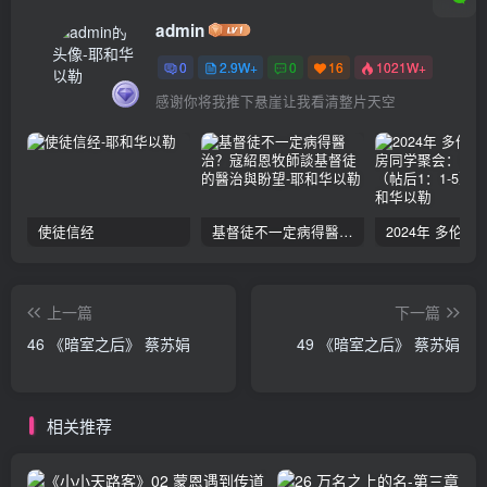
admin
0
2.9W+
0
16
1021W+
感谢你将我推下悬崖让我看清整片天空
使徒信经
基督徒不一定病得醫治？寇紹恩牧師談基督徒的醫治與盼望
上一篇
下一篇
46 《暗室之后》 蔡苏娟
49 《暗室之后》 蔡苏娟
相关推荐