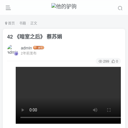
首页
书籍
正文
42 《暗室之后》 蔡苏娟
admin
2年前发布
299
0