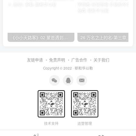
《小小天路客》02 蒙恩遇到传道人 海伦L·泰勒
26 万名之上的名-第三章_赞美的带领者 阿利斯泰
友链申请
免责声明
广告合作
关于我们
Copyright © 2022 ·
耶和华以勒
技术支持
运营管理
0