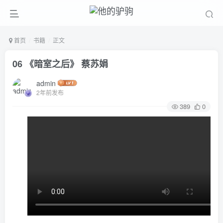
首页
书籍
正文
06 《暗室之后》 蔡苏娟
admin
2年前发布
389
0