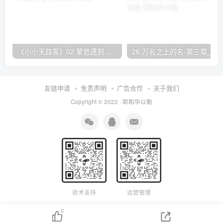
《小小天路客》02 蒙恩遇到传道人 海伦L·泰勒
26 万名之上的名-第三章_赞美的带领者 阿利斯泰
友链申请
免责声明
广告合作
关于我们
Copyright © 2022 ·
耶和华以勒
技术支持
运营管理
0