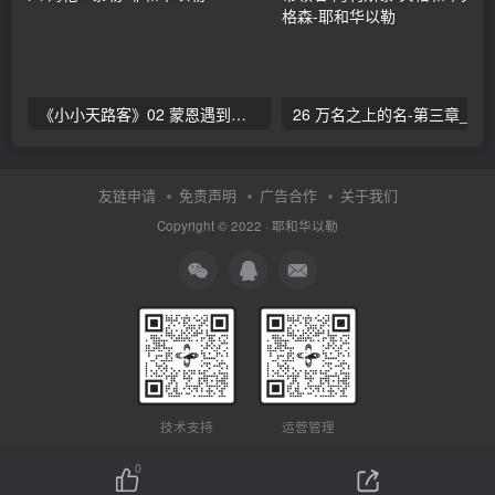
《小小天路客》02 蒙恩遇到传道人 海伦L·泰勒
26 万名之上的名-第三章_赞美的带领者 阿利斯泰
友链申请
免责声明
广告合作
关于我们
Copyright © 2022 ·
耶和华以勒
技术支持
运营管理
0