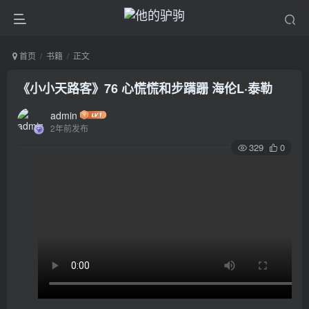
首页
书籍
正文
《小小天路客》76 心慌慌和步蹒跚 海伦L·泰勒
admin
2年前发布
329
0