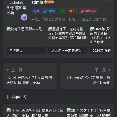
admin
0
2.9W+
0
16
1022W+
平富足的盛世徒然养成一批懦夫，困苦永远是坚强之母
使徒信经
基督徒不一定病得醫治？寇紹恩牧師談基督徒的醫治與盼望
上一篇
下一篇
《小小天路客》74 没勇气的
《小小天路客》77 穿越平原
天路历程 海伦L·泰勒
海伦L·泰勒
相关推荐