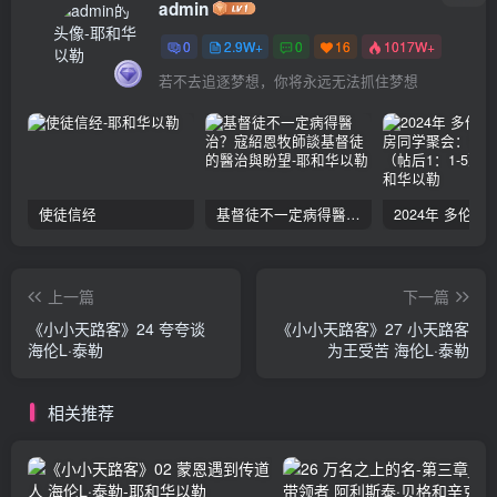
admin
0
2.9W+
0
16
1017W+
若不去追逐梦想，你将永远无法抓住梦想
使徒信经
基督徒不一定病得醫治？寇紹恩牧師談基督徒的醫治與盼望
上一篇
下一篇
《小小天路客》24 夸夸谈
《小小天路客》27 小天路客
海伦L·泰勒
为王受苦 海伦L·泰勒
相关推荐