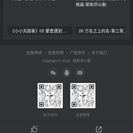
《小小天路客》02 蒙恩遇到传道人 海伦L·泰勒
26 万名之上的名-第三章_赞美的带领者 阿利斯泰
友链申请
免责声明
广告合作
关于我们
Copyright © 2022 ·
耶和华以勒
技术支持
运营管理
0