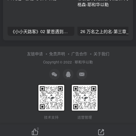
《小小天路客》02 蒙恩遇到传道人 海伦L·泰勒
26 万名之上的名-第三章_赞美的带领者 阿利斯泰
友链申请
免责声明
广告合作
关于我们
Copyright © 2022 ·
耶和华以勒
技术支持
运营管理
0