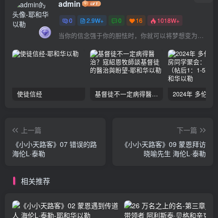
admin
0
2.9W+
0
16
1018W+
当你的信念强于你的胆怯时，你就可以将梦想变为现实了
使徒信经
基督徒不一定病得醫治？寇紹恩牧師談基督徒的醫治與盼望
上一篇
下一篇
《小小天路客》07 错误的路
《小小天路客》09 蒙恩拜访
海伦L·泰勒
晓喻先生 海伦L·泰勒
相关推荐