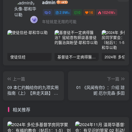
admin
0
2.9W+
0
16
1024W+
年轻就是无限的可能
使徒信经
基督徒不一定病得醫治？寇紹恩牧師談基督徒的醫治與盼望
上一篇
下一篇
09 本仁约翰给你的九项实用
01 《风闻有你》：介绍 琼
指南（上）【奔走天路】 约
妮·厄尔克森·多田
翰·本仁
相关推荐