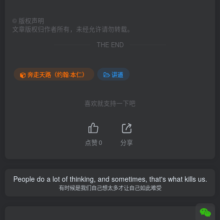
©
版权声明
文章版权归作者所有，未经允许请勿转载。
THE END
奔走天路（约翰·本仁）
讲道
喜欢就支持一下吧
点赞
0
分享
People do a lot of thinking, and sometimes, that's what kills us.
有时候是我们自己想太多才让自己如此难受