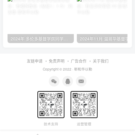
2024年 多伦多基督学房同学聚会：有福的教会（帖后1：1-5） 刘志雄
2024年11月 温哥
友链申请
免责声明
广告合作
关于我们
Copyright © 2022 ·
耶和华以勒
技术支持
运营管理