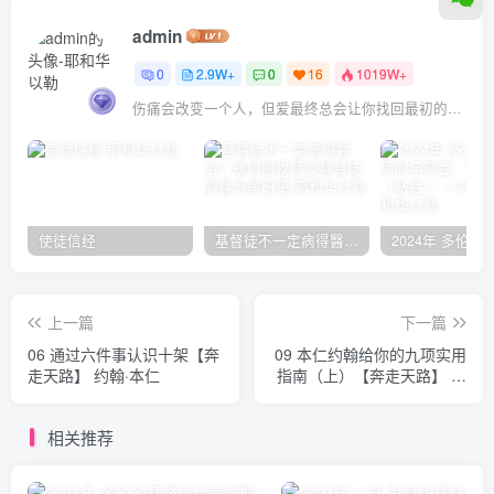
admin
0
2.9W+
0
16
1019W+
伤痛会改变一个人，但爱最终总会让你找回最初的自己
使徒信经
基督徒不一定病得醫治？寇紹恩牧師談基督徒的醫治與盼望
上一篇
下一篇
06 通过六件事认识十架【奔
09 本仁约翰给你的九项实用
走天路】 约翰·本仁
指南（上）【奔走天路】 约
翰·本仁
相关推荐