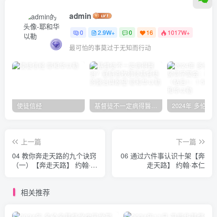
admin
0
2.9W+
0
16
1017W+
最可怕的事莫过于无知而行动
使徒信经
基督徒不一定病得醫治？寇紹恩牧師談基督徒的醫治與盼望
上一篇
下一篇
04 教你奔走天路的九个诀窍
06 通过六件事认识十架【奔
（一）【奔走天路】 约翰·本
走天路】 约翰·本仁
仁
相关推荐