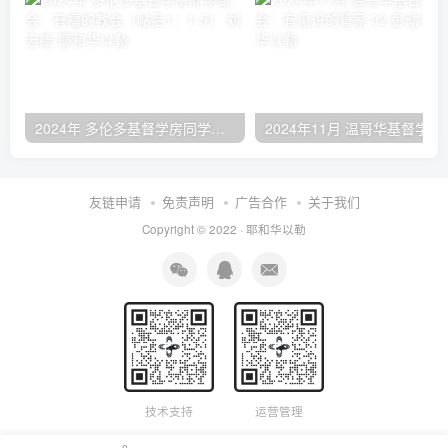
2024年 多伦多基督学房同学聚会：有福的教会（帖后1：1-5） 刘志雄
2024年11月 温哥
友链申请
免责声明
广告合作
关于我们
Copyright © 2022 ·
耶和华以勒
技术支持
运营管理