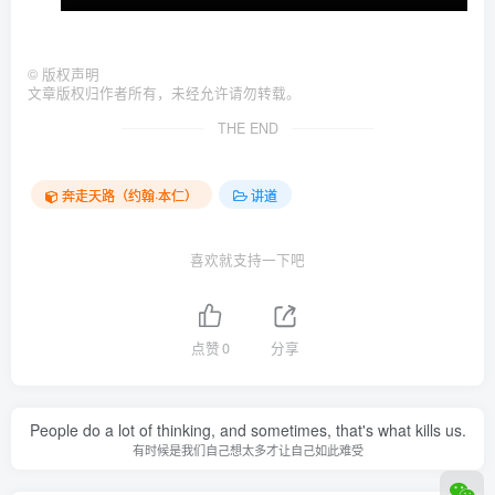
©
版权声明
文章版权归作者所有，未经允许请勿转载。
THE END
奔走天路（约翰·本仁）
讲道
喜欢就支持一下吧
点赞
0
分享
People do a lot of thinking, and sometimes, that's what kills us.
有时候是我们自己想太多才让自己如此难受