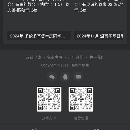
2024年 多伦多基督学房同学聚会：有福的教会（帖后1：1-5） 刘志雄
2024年11月 温哥
友链申请
免责声明
广告合作
关于我们
Copyright © 2022 ·
耶和华以勒
技术支持
运营管理
0