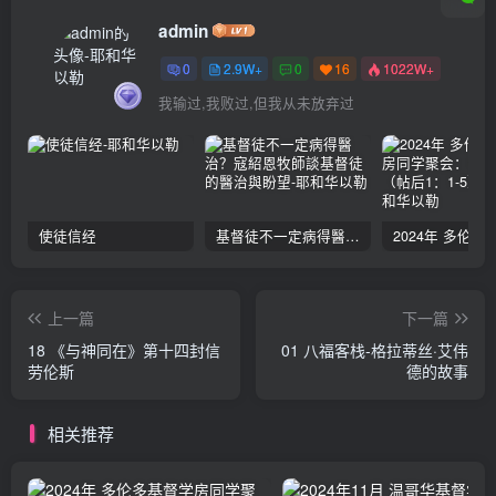
admin
0
2.9W+
0
16
1022W+
我输过,我败过,但我从未放弃过
使徒信经
基督徒不一定病得醫治？寇紹恩牧師談基督徒的醫治與盼望
上一篇
下一篇
18 《与神同在》第十四封信
01 八福客栈-格拉蒂丝·艾伟
劳伦斯
德的故事
相关推荐