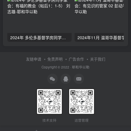
2024年 多伦多基督学房同学聚会：有福的教会（帖后1：1-5） 刘志雄
2024年11月 温哥
友链申请
免责声明
广告合作
关于我们
Copyright © 2022 ·
耶和华以勒
技术支持
运营管理