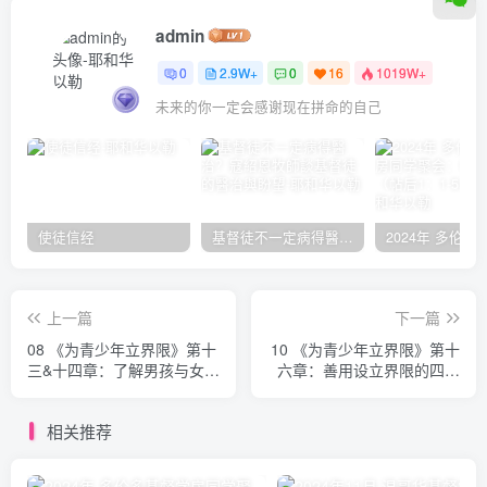
admin
0
2.9W+
0
16
1019W+
未来的你一定会感谢现在拼命的自己
使徒信经
基督徒不一定病得醫治？寇紹恩牧師談基督徒的醫治與盼望
上一篇
下一篇
08 《为青少年立界限》第十
10 《为青少年立界限》第十
三&十四章：了解男孩与女孩
六章：善用设立界限的四支
之间的区别，文化的影响 约
锚 约翰·汤森德
翰·汤森德
相关推荐