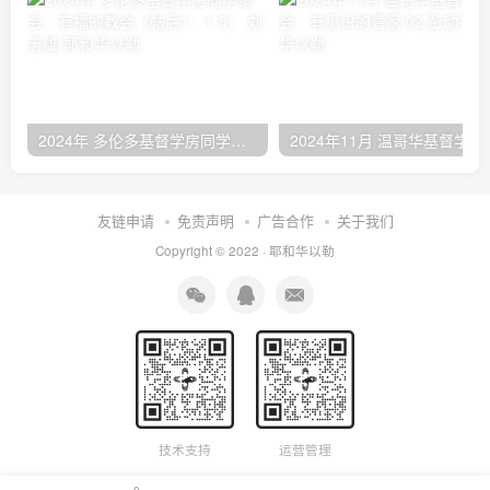
2024年 多伦多基督学房同学聚会：有福的教会（帖后1：1-5） 刘志雄
2024年11月 温哥
友链申请
免责声明
广告合作
关于我们
Copyright © 2022 ·
耶和华以勒
技术支持
运营管理