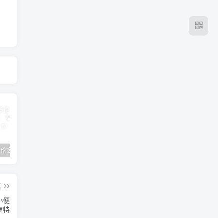
2024年 多伦多基督学房同学聚会：有福的教会（帖后1：1-5） 刘志雄
纯粹的福音 09 圣灵与灵恩派
平台更新|公告——2024年10月5日
篇
小便
罗特