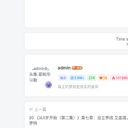
Time a
admin
0
2.9W+
0
16
1019W
真正的梦就是现实的彼岸
上一篇
20 《从0岁开始（第二集）》第七章：设立界线 艾盖瑞
罗特