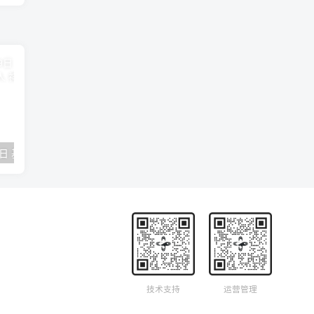
2018年09月29日 基督学房聚会：作无愧的工人 神的计划 王国显
2023年05月05日 基督学房欧洲同学会 07 摩西的末后四十年 郭定强
唐崇榮 – 
技术支持
运营管理