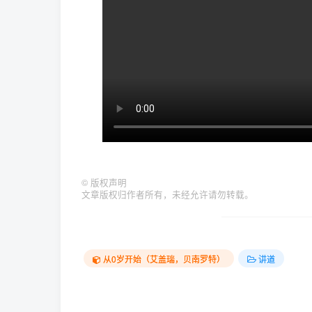
©
版权声明
文章版权归作者所有，未经允许请勿转载。
从0岁开始（艾盖瑞，贝南罗特）
讲道