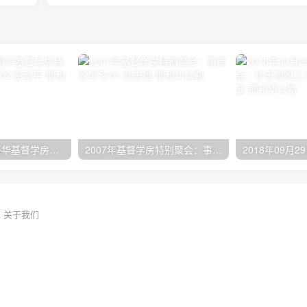
2024年11月 温哥华基督学房特会：有见识的管家 02 彭动平
2007年基督学房特别聚会：事奉的学习 01 刘志雄
关于我们