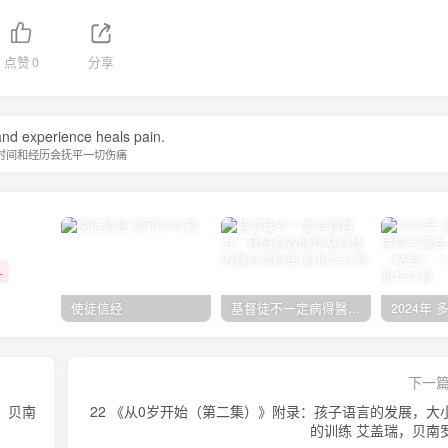
点赞
0
分享
nd experience heals pain.
时间和经历会抚平一切伤痛
+
使徒信经
基督徒不一定病得醫治？寇紹恩牧師談基督徒的醫治與盼望
下一
，贝南
22 《从0岁开始（第二集）》附录：孩子语言的发展，大
的训练 艾盖瑞，贝南