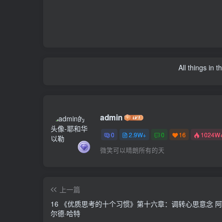
All things in 
admin
0
2.9W+
0
16
1024W
微笑可以晴朗所有的天
上一篇
16 《优质思考的十个习惯》第十六章：调转心思意念 
尔德·哈特