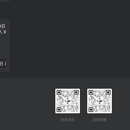
2018年09月29日 基督学房聚会：作无愧的工人 神的计划 王国显
2023年05月05日 基督学房欧洲同学会 07 摩西的末后四十年 郭定强
唐崇榮 – 
技术支持
运营管理