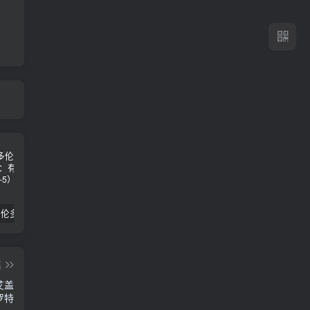
2024年 多伦多基督学房同学聚会：有福的教会（帖后1：1-5） 刘志雄
纯粹的福音 09 圣灵与灵恩派
平台更新|公告——2024年10月5日
篇
艾盖
罗特