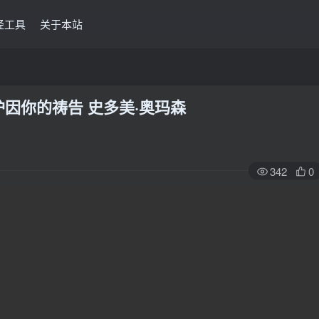
经工具
关于本站
护因你的祷告 史多美·奥玛森
342
0