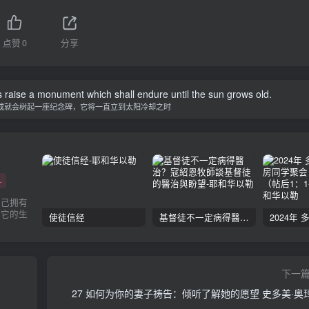
点赞
0
分享
 raise a monument which shall endure until the sun grows old.
成就会树起一座纪念碑，它将一直立到太阳冷却之时
+
自己拥有
任它的生
使徒信经
基督徒不一定病得醫治？寇紹恩牧師談基督徒的醫治與盼望
下一
27 如何为你的妻子祷告：倾听了解她的愿望 史多美·奥