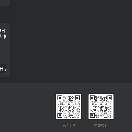
2018年09月29日 基督学房聚会：作无愧的工人 神的计划 王国显
2023年05月05日 基督学房欧洲同学会 07 摩西的末后四十年 郭定强
唐崇榮 – 
技术支持
运营管理