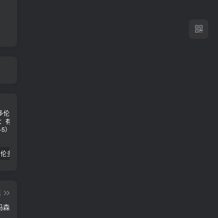
2024年 多伦多基督学房同学聚会：有福的教会（帖后1：1-5） 刘志雄
纯粹的福音 09 圣灵与灵恩派
平台更新|公告——2024年10月5日
篇
玛森