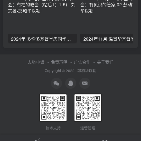
2024年 多伦多基督学房同学聚会：有福的教会（帖后1：1-5） 刘志雄
2024年11月 温哥
友链申请
免责声明
广告合作
关于我们
Copyright © 2022 ·
耶和华以勒
技术支持
运营管理
0