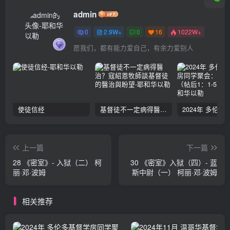
admin
0
2.9W+
0
16
1022W+
愿我们，都有能力爱自己，有余力爱别人
使徒信经
基督徒不一定病得醫治？寇紹恩牧師談基督徒的醫治與盼望
上一篇
下一篇
28 《密室》- 入狱（二） 柯
30 《密室》入狱（四）- 蓝
丽·邓·波姆
斯中尉（一） 柯丽·邓·波姆
相关推荐