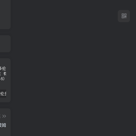
2024年 多伦多基督学房同学聚会：有福的教会（帖后1：1-5） 刘志雄
纯粹的福音 09 圣灵与灵恩派
平台更新|公告——2024年10月5日
篇
波姆