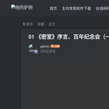
首页
主内常用软件下载
在线研
首页
讲道
正文
01 《密室》序言、百年纪念会（一
admin
2年前发布