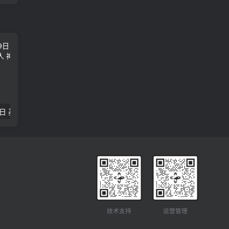
2018年09月29日 基督学房聚会：作无愧的工人 神的计划 王国显
2023年05月05日 基督学房欧洲同学会 07 摩西的末后四十年 郭定强
唐崇榮 – 
技术支持
运营管理