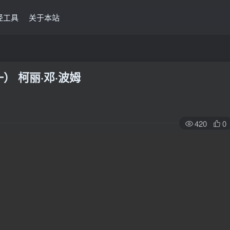
经工具
关于本站
） 柯丽·邓·波姆
420
0