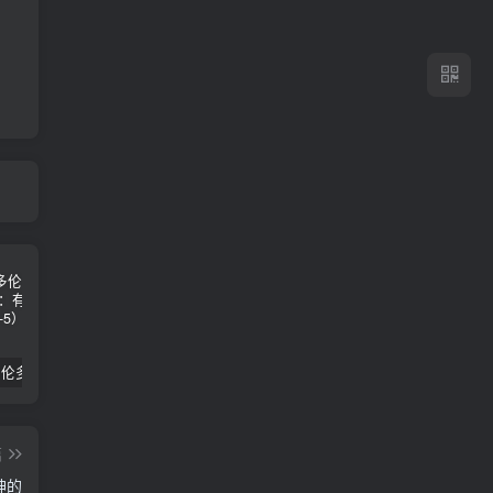
2024年 多伦多基督学房同学聚会：有福的教会（帖后1：1-5） 刘志雄
纯粹的福音 09 圣灵与灵恩派
平台更新|公告——2024年10月5日
篇
神的