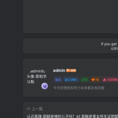
If you get 
如果
admin
0
2.9W+
0
16
1020W
今天的牺牲和努力未来都会有回报
上一篇
认识真理-耶稣是神的儿子吗？43 耶稣是童女所生证明