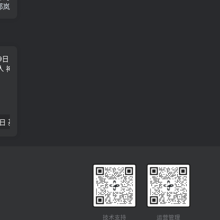
郁岚
2018年09月29日 基督学房聚会：作无愧的工人 神的计划 王国显
2023年05月05日 基督学房欧洲同学会 07 摩西的末后四十年 郭定强
唐崇榮 – 
技术支持
运营管理