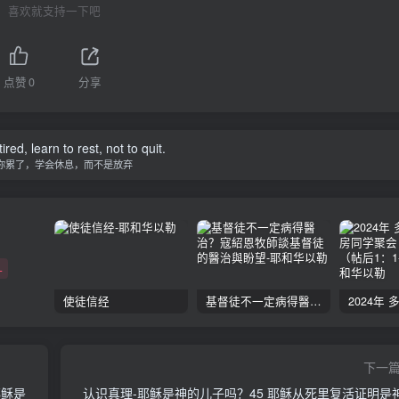
喜欢就支持一下吧
点赞
0
分享
tired, learn to rest, not to quit.
你累了，学会休息，而不是放弃
+
使徒信经
基督徒不一定病得醫治？寇紹恩牧師談基督徒的醫治與盼望
下一
耶稣是
认识真理-耶稣是神的儿子吗？45 耶稣从死里复活证明是