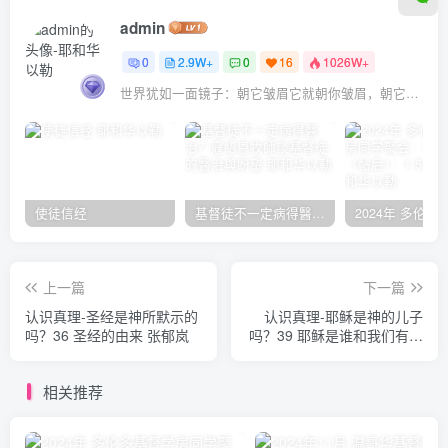
admin
0
2.9W+
0
16
1026W+
世界犹如一面镜子：朝它皱眉它就朝你皱眉，朝它微笑它也吵你微笑
使徒信经
基督徒不一定病得醫治？寇紹恩牧師談基督徒的醫治與盼望
上一篇
下一篇
认识真理-圣经是神所默示的
认识真理-耶稣是神的儿子
吗？36 圣经的由来 张郁岚
吗？39 耶稣是谁和我们有着
切身的关系 张郁岚
相关推荐