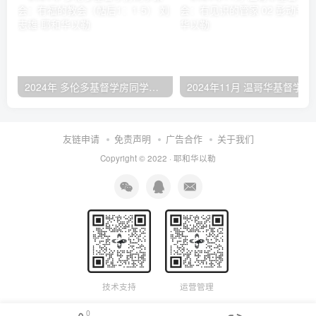
2024年 多伦多基督学房同学聚会：有福的教会（帖后1：1-5） 刘志雄
2024年11月 温哥
友链申请
免责声明
广告合作
关于我们
Copyright © 2022 ·
耶和华以勒
技术支持
运营管理
0