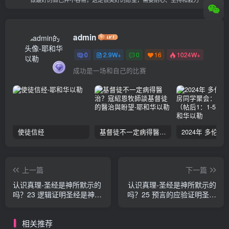
admin
0
2.9W+
0
16
1024W+
成功是一场和自己的比赛
使徒信经
基督徒不一定病得醫治？寇紹恩牧師談基督徒的醫治與盼望
上一篇
下一篇
认识真理-圣经是神所默示的
认识真理-圣经是神所默示的
吗？23 逻辑证明圣经是神的
吗？25 预言的应验证明圣经
话 张郁岚
是神的话【上】 张郁岚
相关推荐